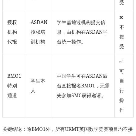
受
❌
授权
ASDAN
学生需通过机构提交信
不
机构
授权培
息，由机构在ASDAN平
接
代报
训机构
台统一操作。
受
✅
可
BMO1
中国学生可在ASDAN后
学生本
自
特别
台直接报名BMO1，无需
人
行
通道
先参加SMC获得邀请。
操
作
关键结论：除BMO1外，所有UKMT英国数学竞赛项目均不接