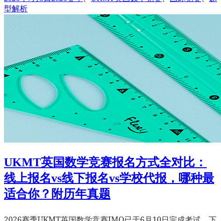
布
签
型解析
于
UKMT英国数学竞赛报名方式全对比：
线上报名vs线下报名vs学校代报，哪种最
适合你？附历年真题
2026赛季UKMT英国数学竞赛JMO已于6月10日完成考试，下