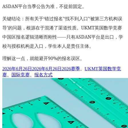
ASDAN平台当季公告为准，不提前固定。
关键结论：所有关于‘错过报名’‘找不到入口’‘被第三方机构误
导’的问题，根源在于混淆了渠道性质。UKMT英国数学竞赛
中国区报名逻辑清晰而刚性——只有ASDAN平台是出口，学
校与授权机构是入口，学生本人是责任主体。
理解这一点，就能避开90%的报名误区。
发
标
2026年6月26日
2026年6月26日
2026赛季
、
UKMT英国数学竞
布
签
赛
、
国际竞赛
、
报名方式
于