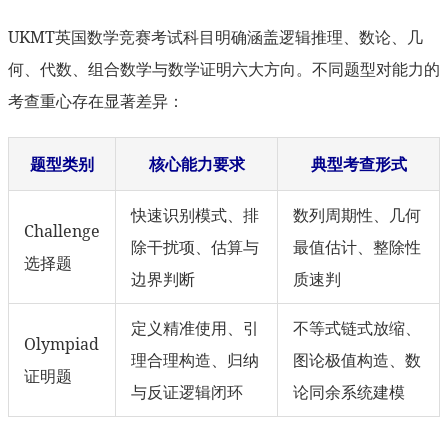
UKMT英国数学竞赛考试科目明确涵盖逻辑推理、数论、几
何、代数、组合数学与数学证明六大方向。不同题型对能力的
考查重心存在显著差异：
题型类别
核心能力要求
典型考查形式
快速识别模式、排
数列周期性、几何
Challenge
除干扰项、估算与
最值估计、整除性
选择题
边界判断
质速判
定义精准使用、引
不等式链式放缩、
Olympiad
理合理构造、归纳
图论极值构造、数
证明题
与反证逻辑闭环
论同余系统建模