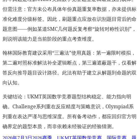
但需注意：官方未公布具体年份真题重复率数据，亦未提供标
准化难度分级标签。因此，刷题重点应放在识别题目背后的命
题意图——例如某道SMC几何题反复考察“旋转对称性识别”，
则说明该能力是当前阶段的重点考查维度。
翰林国际教育建议采用“三遍法”使用真题：第一遍限时模拟，
第二遍对照标准解法补全逻辑断点，第三遍遮蔽题干，仅看解
答反向推导题目设计路径。此法有助于建立从解题到命题的双
向认知。
关键结论：UKMT英国数学竞赛题型结构稳定、能力指向明
确。Challenge系列重在反应精度与策略意识，Olympiad系
列重在表达严谨与思维深度。所有备考动作，都应回归官方明
确界定的题型本质，而非依赖未经验证的经验猜测。
发
标
2026年7月3日
2026赛季
、
UKMT英国数学竞赛
、
国际竞赛
、
题