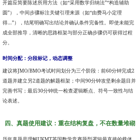
开篇应简要陈述所用方法（如“采用数学归纳法”“构造辅助
圆”），中间步骤标注关键引理来源（如“由费马小定理
得…”），结尾明确写出结论并确认条件完备性。即使未能完
成全部推导，清晰的思路框架与部分正确步骤仍可获得过程
分。
时间分配：分段标记，动态调整
建议将JMO/BMO考试时间划分为三个阶段：前60分钟完成2
道题并建立另2道题的解题框架；中间90分钟攻坚剩余题目并
完善书写；最后30分钟统一检查逻辑断点、符号一致性与结
论表述。
四、真题使用建议：重在结构复盘，不在数量堆砌
历年真题是理解UKMT英国数学竞赛题型逻辑最直接的载体。