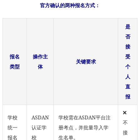
官方确认的两种报名方式：
是
否
接
报名
操作主
受
关键要求
类型
体
个
人
直
报
❌
学校
ASDAN
学校需在ASDAN平台注
不
统一
认证学
册考点，并批量导入学
接
报名
校
生名单。