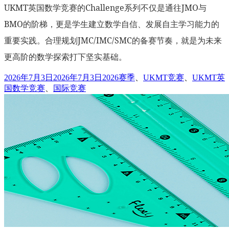
UKMT英国数学竞赛的Challenge系列不仅是通往JMO与
BMO的阶梯，更是学生建立数学自信、发展自主学习能力的
重要实践。合理规划JMC/IMC/SMC的备赛节奏，就是为未来
更高阶的数学探索打下坚实基础。
发
标
2026年7月3日
2026年7月3日
2026赛季
、
UKMT竞赛
、
UKMT英
布
签
国数学竞赛
、
国际竞赛
于