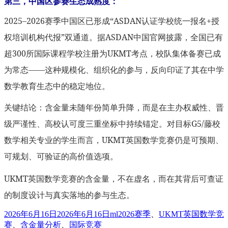
第三，中国区参赛生态成熟度：
2025–2026赛季中国区已形成“ASDAN认证学校统一报名+授
权培训机构代报”双通道。据ASDAN中国官网披露，全国已有
超300所国际课程学校注册为UKMT考点，校队集体备赛已成
为常态——这种规模化、组织化的参与，反向印证了其在中学
数学教育生态中的稳定地位。
关键结论：含金量未随年份简单升降，而是在主办权威性、晋
级严谨性、高校认可度三重坐标中持续锚定。对目标G5/藤校
数学相关专业的学生而言，UKMT英国数学竞赛仍是可预期、
可规划、可验证的高价值选项。
UKMT英国数学竞赛的含金量，不在虚名，而在其背后可查证
的制度设计与真实落地的参与生态。
发
作
标
2026年6月16日
2026年6月16日
ml
2026赛季
、
UKMT英国数学竞
布
者
签
赛
、
含金量分析
、
国际竞赛