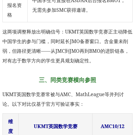
中国学生可直接在ASDAN后台报名BMO1，
报名资
无需先参加SMC获得邀请。
格
这两项调整释放出明确信号：UKMT英国数学竞赛正主动降低
中国学生的参与门槛，同时延长JMO备赛窗口。含金量未削
弱，但路径更清晰——从JMC到JMO再到BMO的进阶链条，
对有志于数学方向的学生更具规划确定性。
三、同类竞赛横向参照
UKMT英国数学竞赛常被与AMC、MathLeague等并列讨
论。以下对比仅基于官方可验证事实：
维
UKMT英国数学竞赛
AMC10/12
度