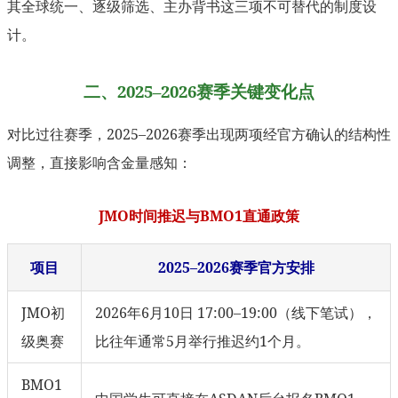
其全球统一、逐级筛选、主办背书这三项不可替代的制度设
计。
二、2025–2026赛季关键变化点
对比过往赛季，2025–2026赛季出现两项经官方确认的结构性
调整，直接影响含金量感知：
JMO时间推迟与BMO1直通政策
项目
2025–2026赛季官方安排
JMO初
2026年6月10日 17:00–19:00（线下笔试），
级奥赛
比往年通常5月举行推迟约1个月。
BMO1