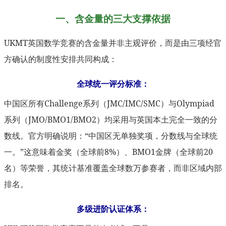
一、含金量的三大支撑依据
UKMT英国数学竞赛的含金量并非主观评价，而是由三项经官
方确认的制度性安排共同构成：
全球统一评分标准：
中国区所有Challenge系列（JMC/IMC/SMC）与Olympiad
系列（JMO/BMO1/BMO2）均采用与英国本土完全一致的分
数线。官方明确说明：“中国区无单独奖项，分数线与全球统
一。”这意味着金奖（全球前8%）、BMO1金牌（全球前20
名）等荣誉，其统计基准覆盖全球数万参赛者，而非区域内部
排名。
多级进阶认证体系：