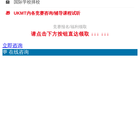
🏫
国际学校择校
🎁
UKMT内各竞赛咨询/辅导课程试听
竞赛报名/福利领取
请点击下方按钮直达领取 ↓↓↓
↓↓↓
立即咨询
💬
在线咨询