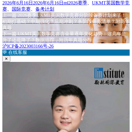
发
作
标
2026年6月16日
2026年6月16日
ml
2026赛季
、
UKMT英国数学竞
布
者
签
赛
、
国际竞赛
、
备考计划
于
上
上一篇
2026赛季UKMT英国数学竞赛分阶段备赛计划来了！
文
篇
初期打基础？中期强化？后期冲刺？各阶段任务清单？附历年
章
文
真题
章：
下
下一篇
UKMT英国数学竞赛含金量逐年变化趋势：这几年是
导
篇
升了还是降了？数据追踪，附历年真题分析
航
文
沪ICP备2023003166号-26
章：
💬
在线客服
✕