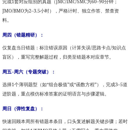
完成1套对应组别的真题（JMC/IMC/SMC为60–90分钟；
JMO/BMO为2–3.5小时），严格计时、独立作答、禁查资
料。
周四（错题精研）：
仅复盘当日错题：标注错误原因（计算失误/思路卡点/知识点
盲区），重写完整解题过程，归类至错题本对应章节。
周五–周六（专题突破）：
选择1个薄弱题型（如“组合极值”或“函数方程”），完成3–5道
进阶题，重点模仿标准答案的证明语言与步骤逻辑。
周日（弹性复盘）：
快速回顾本周所有错题本条目，口头复述解题关键步骤；若时