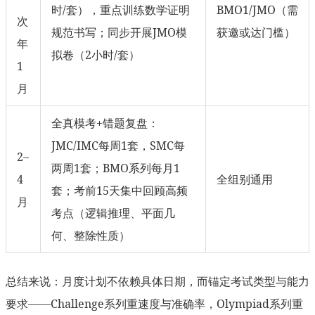
时/套），重点训练数学证明
BMO1/JMO（需
次
规范书写；同步开展JMO模
获邀或达门槛）
年
拟卷（2小时/套）
1
月
全真模考+错题复盘：
JMC/IMC每周1套，SMC每
2–
两周1套；BMO系列每月1
4
全组别通用
套；考前15天集中回顾高频
月
考点（逻辑推理、平面几
何、整除性质）
总结来说：月度计划不依赖具体日期，而锚定考试类型与能力
要求——Challenge系列重速度与准确率，Olympiad系列重