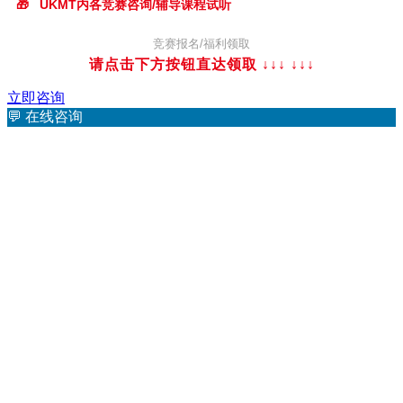
🎁
UKMT内各竞赛咨询/辅导课程试听
竞赛报名/福利领取
请点击下方按钮直达领取 ↓↓↓
↓↓↓
立即咨询
💬
在线咨询