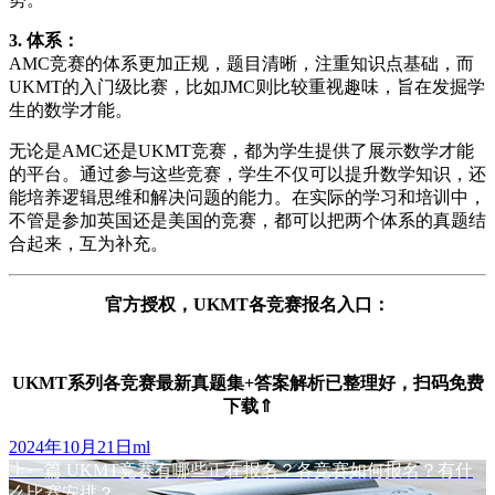
3. 体系：
AMC竞赛的体系更加正规，题目清晰，注重知识点基础，而
UKMT的入门级比赛，比如JMC则比较重视趣味，旨在发掘学
生的数学才能。
无论是AMC还是UKMT竞赛，都为学生提供了展示数学才能
的平台。通过参与这些竞赛，学生不仅可以提升数学知识，还
能培养逻辑思维和解决问题的能力。在实际的学习和培训中，
不管是参加英国还是美国的竞赛，都可以把两个体系的真题结
合起来，互为补充。
官方授权，UKMT各竞赛报名入口：
UKMT系列各竞赛最新真题集+答案解析已整理好，扫码免费
下载⇑
发
作
2024年10月21日
ml
布
上
者
上一篇
UKMT竞赛有哪些正在报名？各竞赛如何报名？有什
文
于
篇
么比赛安排？