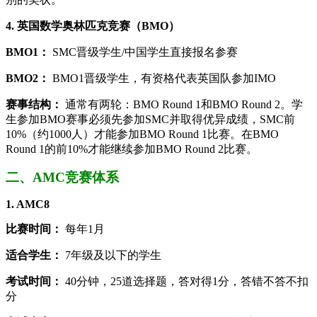
4. 英国数学奥林匹克竞赛（BMO）
BMO1：
SMC晋级学生/中国学生直接报名参赛
BMO2：
BMO1晋级学生，有资格代表英国队参加IMO
赛事结构：
通常有两轮：BMO Round 1和BMO Round 2。学
生参加BMO赛事必须先参加SMC并取得优异成绩，SMC前
10%（约1000人）才能参加BMO Round 1比赛。在BMO
Round 1的前10%才能继续参加BMO Round 2比赛。
二、AMC竞赛体系
1. AMC8
比赛时间：
每年1月
适合学生：
7年级及以下的学生
考试时间：
40分钟，25道选择题，答对得1分，答错不答不扣
分