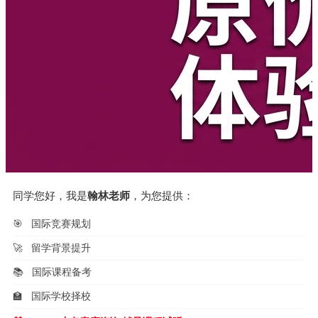
同学您好，我是
翰林老师
，为您提供：
🎯
国际竞赛规划
🚀
留学背景提升
📚
国际课程备考
🏫
国际学校择校