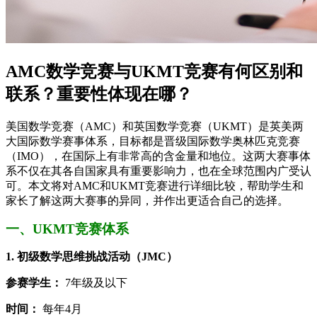
AMC数学竞赛与UKMT竞赛有何区别和
联系？重要性体现在哪？
美国数学竞赛（AMC）和英国数学竞赛（UKMT）是英美两
大国际数学赛事体系，目标都是晋级国际数学奥林匹克竞赛
（IMO），在国际上有非常高的含金量和地位。这两大赛事体
系不仅在其各自国家具有重要影响力，也在全球范围内广受认
可。本文将对AMC和UKMT竞赛进行详细比较，帮助学生和
家长了解这两大赛事的异同，并作出更适合自己的选择。
一、UKMT竞赛体系
1. 初级数学思维挑战活动（JMC）
参赛学生：
7年级及以下
时间：
每年4月