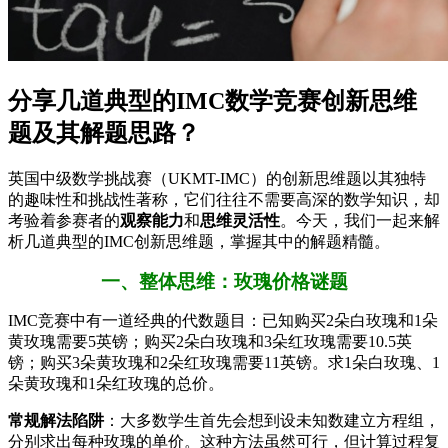
分享几道典型的IMC数学竞赛创新思维
题及其解题思路？
英国中级数学挑战赛（UKMT-IMC）的创新思维题以其独特
的趣味性和挑战性著称，它们往往不需要高深的数学知识，却
考验着参赛者的
观察能力
和
思维灵活性
。今天，我们一起来解
析几道典型的IMC创新思维题，掌握其中的解题精髓。
一、整体思维：玫瑰价格谜题
IMC竞赛中有一道经典的代数题目：已知购买2朵白玫瑰和1朵
黄玫瑰需要5英镑；购买2朵白玫瑰和3朵红玫瑰需要10.5英
镑；购买3朵黄玫瑰和2朵红玫瑰需要11英镑。求1朵白玫瑰、1
朵黄玫瑰和1朵红玫瑰的总价。
常规解法陷阱
：大多数学生首先会想到设未知数建立方程组，
分别求出每种玫瑰的单价。这种方法虽然可行，但计算过程复