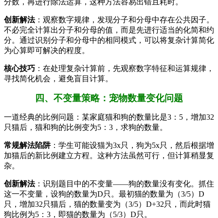
分数，再进行除法运算，这种方法容易出错且耗时。
创新解法
：观察数字规律，发现分子和分母中存在公共因子。
不必完全计算出分子和分母的值，而是先进行适当的化简和约
分。通过识别分子和分母中的相同模式，可以将复杂计算简化
为心算即可解决的程度。
核心技巧
：在处理复杂计算前，先观察数字特征和运算规律，
寻找简化机会，避免盲目计算。
四、不变量策略：宠物数量变化问题
一道经典的比例问题：某家庭猫和狗的数量比是3：5，增加32
只猫后，猫和狗的比例变为5：3，求狗的数量。
常规解法陷阱
：学生可能设猫为3x只，狗为5x只，然后根据增
加猫后的新比例建立方程。这种方法虽然可行，但计算稍显复
杂。
创新解法
：识别题目中的不变量——狗的数量没有变化。抓住
这一不变量，设狗的数量为D只。最初猫的数量为（3/5）D
只，增加32只猫后，猫的数量变为（3/5）D+32只，而此时猫
狗比例为5：3，即猫的数量为（5/3）D只。