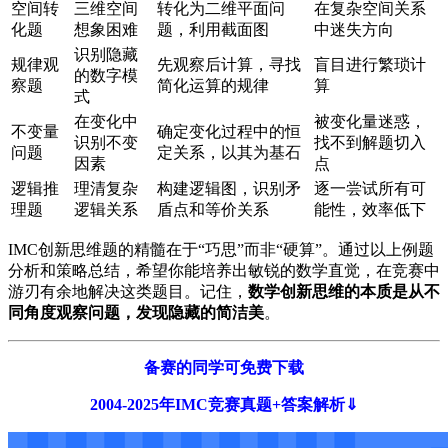
空间转
三维空间
转化为二维平面问
在复杂空间关系
化题
想象困难
题，利用截面图
中迷失方向
识别隐藏
规律观
先观察后计算，寻找
盲目进行繁琐计
的数字模
察题
简化运算的规律
算
式
在变化中
被变化量迷惑，
不变量
确定变化过程中的恒
识别不变
找不到解题切入
问题
定关系，以其为基石
因素
点
逻辑推
理清复杂
构建逻辑图，识别矛
逐一尝试所有可
理题
逻辑关系
盾点和等价关系
能性，效率低下
IMC创新思维题的精髓在于“巧思”而非“硬算”。通过以上例题
分析和策略总结，希望你能培养出敏锐的数学直觉，在竞赛中
游刃有余地解决这类题目。记住，
数学创新思维的本质是从不
同角度观察问题，发现隐藏的简洁美
。
备赛的同学可免费下载
2004-2025年IMC竞赛真题+答案解析⇓