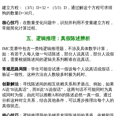
建立方程：（3/5）D+32 = （5/3）D，通过解这个方程可求得
狗的数量D=30只。
核心技巧
：在数量变化问题中，识别并利用不变量建立方程，
常能简化计算过程。
五、逻辑推理：真假陈述辨析
IMC竞赛中包含一类纯逻辑推理题，不涉及具体数学计算，
如：有若干人每人做一句话陈述，部分人说真话，部分人说假
话，需要根据陈述间的逻辑关系判断谁在说真话。
常规思路局限
：学生可能尝试逐一假设每个人说真话或假话，
验证一致性。这种方法在人数较多时极为耗时。
创新解法
：寻找陈述间的相互依赖关系和矛盾点。例如，如果
A说“B说真话”，而B说“A说假话”，这两句话不可能同时为真
或同时为假，由此可以推断A和B的陈述必然一真一假。通过
分析这种对立关系，结合其他条件，可以逐步推理出每个人的
真假状态。
核心技巧
：逻辑推理题的关键是发现陈述间的矛盾、依赖和等