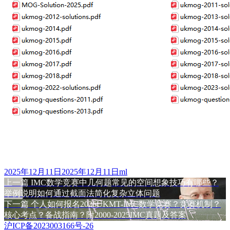
发
作
2025年12月11日
2025年12月11日
ml
布
上
者
上一篇
IMC数学竞赛中几何题常见的空间想象技巧有哪些？
文
于
篇
举例说明如何通过截面法简化复杂立体问题
章
文
下
下一篇
个人如何报名2026UKMT-IMC数学竞赛？竞赛机制？
章：
篇
核心考点？备战指南？附2000-2025IMC真题及答案
导
文
沪ICP备2023003166号-26