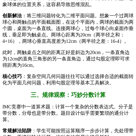
象球体的位置关系，这容易导致思维混乱。
创新解法
：将三维问题转化为二维平面问题。想象一个过两球
球心和两触点的平面截面图，在这个平面内，两球的截面为两
个圆，桌面为一条直线。连接两球心，过每个球心向桌面作垂
线，垂足即为触桌点。两球心距离为20cm（两半径之和：
4+16），两球心垂直高度差为12cm（两半径之差：16-4）。
此时，两触桌点之间的距离正好是斜边为20cm，一条直角边
为12cm的直角三角形的另一条直角边，通过勾股定理即可求
得距离为16cm。
核心技巧
：复杂空间几何问题往往可以通过选择合适的截面转
化为平面几何问题，利用勾股定理等基本工具解决。
三、规律观察：巧妙分数计算
IMC竞赛中一道算术题：计算一个复杂的分数表达式。分子是
带分数，分母也是带分数。题目设计似乎需要繁琐的通分计
算。
常规解法陷阱
：学生可能按照运算顺序一步步计算，先处理带