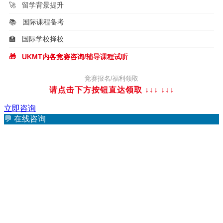
🚀
留学背景提升
📚
国际课程备考
🏫
国际学校择校
🎁
UKMT内各竞赛咨询/辅导课程试听
竞赛报名/福利领取
请点击下方按钮直达领取 ↓↓↓
↓↓↓
立即咨询
💬
在线咨询