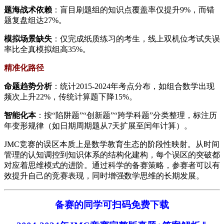
题海战术依赖
：盲目刷题组的知识点覆盖率仅提升9%，而错
题复盘组达27%。
模拟场景缺失
：仅完成纸质练习的考生，线上双机位考试失误
率比全真模拟组高35%。
精准化路径
命题趋势分析
：统计2015-2024年考点分布，如组合数学出现
频次上升22%，传统计算题下降15%。
智能化本
：按“陷阱题”“创新题”“跨学科题”分类整理，标注历
年变形规律（如日期周期题从7天扩展至闰年计算）。
JMC竞赛的误区本质上是数学教育生态的阶段性映射。从时间
管理的认知调控到知识体系的结构化建构，每个误区的突破都
对应着思维模式的进阶。通过科学的备赛策略，参赛者可以有
效提升自己的竞赛表现，同时增强数学思维的长期发展。
备赛的同学可扫码免费下载