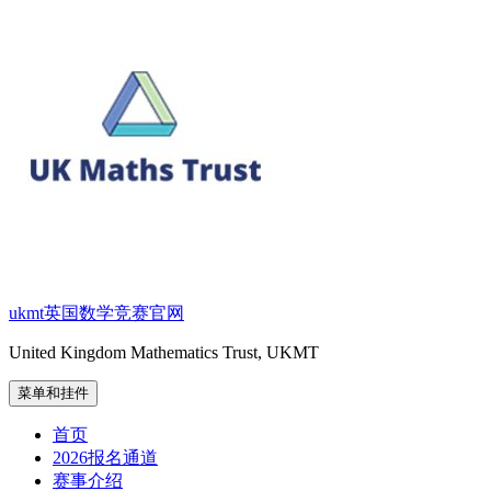
跳
至
内
容
ukmt英国数学竞赛官网
United Kingdom Mathematics Trust, UKMT
菜单和挂件
首页
2026报名通道
赛事介绍