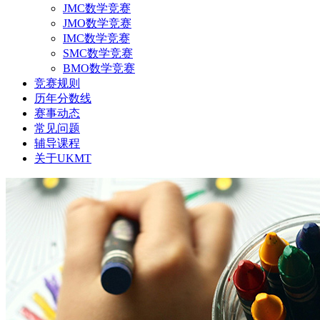
JMC数学竞赛
JMO数学竞赛
IMC数学竞赛
SMC数学竞赛
BMO数学竞赛
竞赛规则
历年分数线
赛事动态
常见问题
辅导课程
关于UKMT