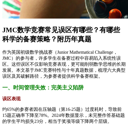
JMC数学竞赛常见误区有哪些？有哪些
科学的备赛策略？附历年真题
作为英国初级数学挑战赛（Junior Mathematical Challenge，
JMC）的参与者，许多学生在备赛过程中容易陷入系统性误
区。这些误区不仅影响竞赛表现，更可能削弱数学思维的长期
发展。本文基于JMC竞赛特性与十年真题数据，梳理六大典型
误区及其破解路径，为参赛者提供科学备赛框架。
一、时间管理失效：完美主义陷阱
误区表现
约65%的参赛者因在压轴题（第16-25题）过度耗时，导致前
15题正确率下降至78%。2024年数据显示，未完整作答基础题
的学生平均损失23分，相当于奖项等级下降两个层级。