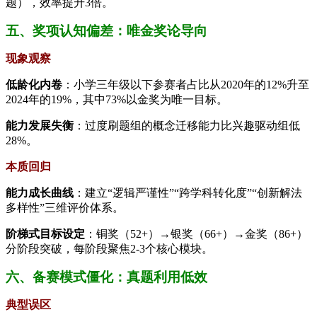
题），效率提升3倍。
五、奖项认知偏差：唯金奖论导向
现象观察
低龄化内卷
：小学三年级以下参赛者占比从2020年的12%升至
2024年的19%，其中73%以金奖为唯一目标。
能力发展失衡
：过度刷题组的概念迁移能力比兴趣驱动组低
28%。
本质回归
能力成长曲线
：建立“逻辑严谨性”“跨学科转化度”“创新解法
多样性”三维评价体系。
阶梯式目标设定
：铜奖（52+）→银奖（66+）→金奖（86+）
分阶段突破，每阶段聚焦2-3个核心模块。
六、备赛模式僵化：真题利用低效
典型误区