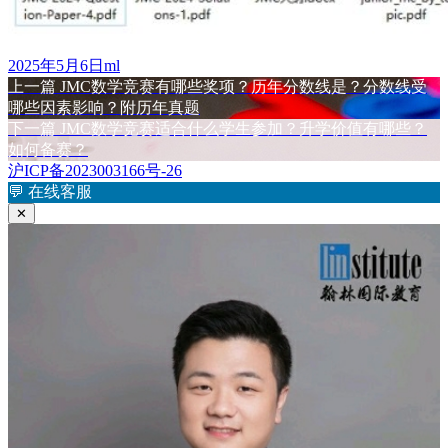
发
作
2025年5月6日
ml
布
上
者
上一篇
JMC数学竞赛有哪些奖项？历年分数线是？分数线受
文
于
篇
哪些因素影响？附历年真题
章
文
下
下一篇
JMC数学竞赛适合什么学生参加？升学价值有哪些？
章：
篇
如何备赛？
导
文
沪ICP备2023003166号-26
航
章：
💬
在线客服
✕