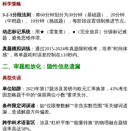
科学策略
3-2-1分段法则
：将60分钟划分为30分钟（基础题）、20分钟
（中档题）、10分钟（挑战题），每阶段设置强制推进节点。
动态标记系统
：用★（需复查）、●（完全放弃）分级标记难
题，避免思维停滞。
真题模拟训练
：通过2015-2024年真题限时模考，培养"时间体
感"，将单题耗时误差控制在±10秒内。
二、审题粗放化：隐性信息遗漏
典型失误
单位陷阱
：2023年第17题涉及英镑与欧元汇率换算，43%考生
因忽略题干中的“保留两位小数”要求失分。
条件限定词误读
：如“仅限整数解”“非负实数范围”等关键词遗
漏，造成解题方向偏差。
跨学科术语盲区
：涉及“杠杆平衡”“能量转换”的物理融合题错
误率高达58%。