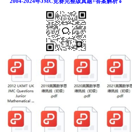
2004-2024年JMC竞赛完整版真题+答案解析⇓