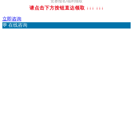
竞赛报名/福利领取
请点击下方按钮直达领取 ↓↓↓
↓↓↓
立即咨询
💬
在线咨询