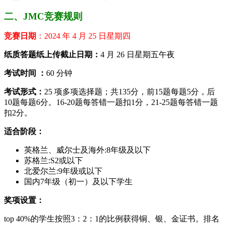
二、JMC竞赛规则
竞赛日期
：2024 年 4 月 25 日星期四
纸质答题纸上传截止日期：
4 月 26 日星期五午夜
考试时间 ：
60 分钟
考试形式：
25 项多项选择题；共135分，前15题每题5分，后
10题每题6分。16-20题每答错一题扣1分，21-25题每答错一题
扣2分。
适合阶段：
英格兰、威尔士及海外:8年级及以下
苏格兰:S2或以下
北爱尔兰:9年级或以下
国内7年级（初一）及以下学生
奖项设置：
top 40%的学生按照3：2：1的比例获得铜、银、金证书。排名