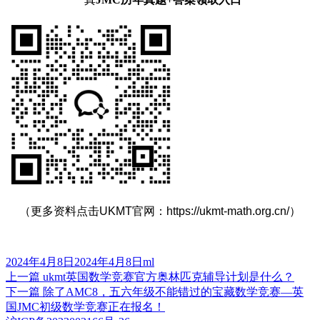
（更多资料点击UKMT官网：https://ukmt-math.org.cn/）
发
作
2024年4月8日
2024年4月8日
ml
布
上
者
上一篇
ukmt英国数学竞赛官方奥林匹克辅导计划是什么？
文
于
篇
下
下一篇
除了AMC8，五六年级不能错过的宝藏数学竞赛—英
章
文
篇
国JMC初级数学竞赛正在报名！