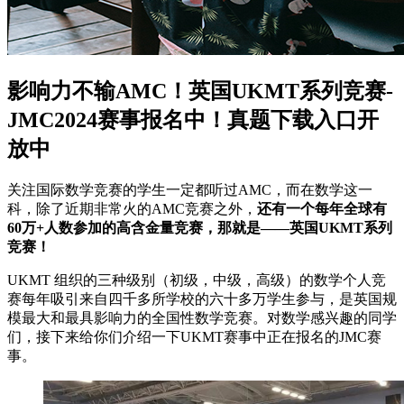
影响力不输AMC！英国UKMT系列竞赛-
JMC2024赛事报名中！真题下载入口开
放中
关注国际数学竞赛的学生一定都听过AMC，而在数学这一
科，除了近期非常火的AMC竞赛之外，
还有一个每年全球有
60万+人数参加的高含金量竞赛，那就是——英国UKMT系列
竞赛！
UKMT 组织的三种级别（初级，中级，高级）的数学个人竞
赛每年吸引来自四千多所学校的六十多万学生参与，是英国规
模最大和最具影响力的全国性数学竞赛。对数学感兴趣的同学
们，接下来给你们介绍一下UKMT赛事中正在报名的JMC赛
事。