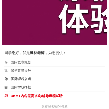
同学您好，我是
翰林老师
，为您提供：
🎯
国际竞赛规划
🚀
留学背景提升
📚
国际课程备考
🏫
国际学校择校
🎁
UKMT内各竞赛咨询/辅导课程试听
竞赛报名/福利领取