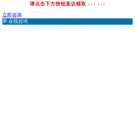
请点击下方按钮直达领取 ↓↓↓
↓↓↓
立即咨询
💬
在线咨询