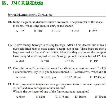
四、JMC真题在线做