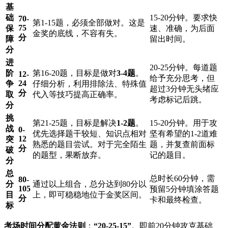
基
础
15-20分钟。要求快
70-
第1-15题，必须全部做对。这是
75
保
速、准确，为后面
金奖的底线，不容有失。
分
障
留出时间。
分
进
20-25分钟。每道题
阶
第16-20题，目标是做对
3-4题
。
12-
给予充分思考，但
24
争
仔细分析，利用排除法、特殊值
超过3分钟无头绪应
分
取
代入等技巧提高正确率。
考虑标记后跳。
分
挑
第21-25题，目标是解决
1-2题
。
15-20分钟。用于攻
战
0-
优先选择题干较短、知识点相对
坚有希望的1-2道难
12
突
熟悉的题目尝试。对于完全陌生
题，并复查前面标
分
破
的题型，果断放弃。
记的题目。
分
总
总时长60分钟，需
80-
分
通过以上组合，总分达到80分以
105
预留5分钟填涂答题
目
上，即可稳稳地位于金奖区间。
分
卡和最终检查。
标
考场时间分配黄金法则
：
“20-25-15”
。即前20分钟攻克基础