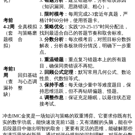
化）
3.
错题分析
：建立错题本，分析错误原因
（知识漏洞、思路错误、粗心）。
1.
限时模考
：每周完成2-3套近年真题，严
考前
格计时60分钟，使用答题卡。
4-2周
全真模拟
2.
策略优化
：实践“20-25-15”时间分配法，
（套
与策略磨
找到最适合自己的答题节奏和取舍标准。
题模
合
3.
分数分析
：每次模考后，对照目标分数拆
拟）
解表，分析各板块得分情况，明确下一步重
点。
1.
重温错题
：重点复习错题本上的所有题
目，确保同类错误不再犯。
考前1
2.
回顾公式定理
：默写常用几何公式、数论
周
回归基础
性质、代数恒等式。
（查
与心态调
3.
保持手感
：每天做少量中等难度题目，保
漏补
整
持思维活跃，但不再钻研偏题、怪题。
缺）
4.
调整作息
：保证充足睡眠，以最佳状态迎
接考试。
冲击IMC金奖是一场知识与策略的双重博弈。它要求你既有扎
实的数学功底，能快速攻克前15题；又有清醒的头脑，能在中
后段题目中做出明智的取舍；更要有灵活的思维，能破解那些
充满巧思的创新题。通过对评分规则的深刻理解、对历年分数