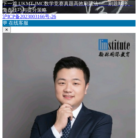
章
文
下
下一篇
UKMT-JMC数学竞赛真题高效刷题法——刷题顺序、
章：
篇
复盘技巧与提分策略
导
文
沪ICP备2023003166号-26
航
章：
💬
在线客服
✕