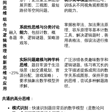
间
展开图、三视图、最短
训练从不同视角观察图形
思
路径等空间问题。
的能力。
维
组
合
掌握枚举法、加法乘法原
系统性思维与分类讨论
与
理、容斥原理等基本计数
融入
能力
。包括计数、概
逻
工具。解决逻辑题时，善
各题
率、逻辑谜题、策略游
辑
用表格法、假设法进行推
戏等。
推
理。
理
创
实际问题建模与跨学科
广泛涉猎各类趣味数学和
新
思维
。题目常源于生活
逻辑谜题。练习将冗长的
思
场景（如交通规划、资
文字描述提炼成简洁的数
维
~25%
源分配、游戏策略），
学关系或图形。保持开放
与
要求抽象出数学模型并
的思维，尝试多种解题路
应
求解。
径。
用
共通的高分思维
：
模式识别
：快速识别题目背后的数学模型（是数论问