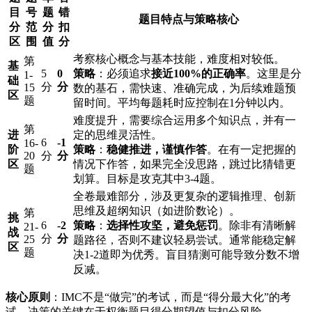
目
号
题
错
题目特点与策略核心
分
范
分
扣
区
围
值
分
考察核心概念与基本技能，难度相对较低。
第
基
5
0
策略
：必须追求
接近100%的正确率
。这里是分
1-
础
分
分
15
数的基石，需快速、准确完成，为后续难题预
区
题
留时间。平均每题耗时应控制在1分钟以内。
难度提升，需要综合运用多个知识点，并有一
第
进
定的思维灵活性。
6
-1
16-
阶
策略
：
稳健推进，谨慎作答
。在有一定把握的
20
分
分
区
情况下作答，如果完全没思路，跳过比猜错更
题
划算。目标是攻克其中3-4题。
全卷最难部分，涉及更复杂的逻辑推理、创新
思维及超纲知识（如进阶数论）。
第
挑
6
-2
策略
：
选择性攻坚，避免惩罚
。除非有清晰解
21-
战
分
分
25
题路径，否则不建议轻易尝试。通常能稳定解
区
题
决1-2道即为优秀。盲目猜测可能导致分数不增
反减。
核心原则
：IMC不是“做完”的考试，而是“得分最大化”的考
试。决策的关键在于权衡题目得分期望值与扣分风险。