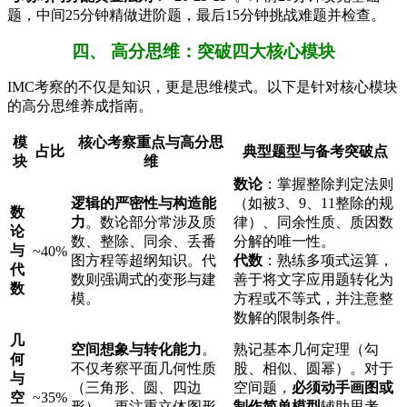
题，中间25分钟精做进阶题，最后15分钟挑战难题并检查。
四、 高分思维：突破四大核心模块
IMC考察的不仅是知识，更是思维模式。以下是针对核心模块
的高分思维养成指南。
模
核心考察重点与高分思
占比
典型题型与备考突破点
块
维
数论
：掌握整除判定法则
逻辑的严密性与构造能
（如被3、9、11整除的规
数
力
。数论部分常涉及质
律）、同余性质、质因数
论
数、整除、同余、丢番
分解的唯一性。
与
~40%
图方程等超纲知识。代
代数
：熟练多项式运算，
代
数则强调式的变形与建
善于将文字应用题转化为
数
模。
方程或不等式，并注意整
数解的限制条件。
几
空间想象与转化能力
。
熟记基本几何定理（勾
何
不仅考察平面几何性质
股、相似、圆幂）。对于
与
（三角形、圆、四边
空间题，
必须动手画图或
空
~35%
形），更注重立体图形
制作简单模型
辅助思考。