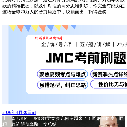
线的精准把握，以及针对性的高分思维训练，你完全有能力在
这场全球70万人的智力角逐中，脱颖而出，摘得金奖。
发
作
2026年3月30日
ml
布
上
者
上一篇
UKMT -JMC数学竞赛几何专题来了！图形、角度、面
文
于
篇
积、轨迹解题套路一文总结