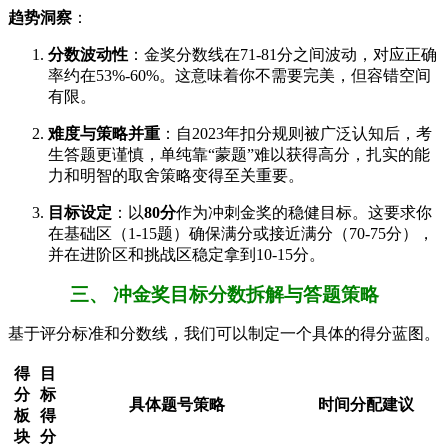
趋势洞察
：
分数波动性
：金奖分数线在71-81分之间波动，对应正确
率约在53%-60%。这意味着你不需要完美，但容错空间
有限。
难度与策略并重
：自2023年扣分规则被广泛认知后，考
生答题更谨慎，单纯靠“蒙题”难以获得高分，扎实的能
力和明智的取舍策略变得至关重要。
目标设定
：以
80分
作为冲刺金奖的稳健目标。这要求你
在基础区（1-15题）确保满分或接近满分（70-75分），
并在进阶区和挑战区稳定拿到10-15分。
三、 冲金奖目标分数拆解与答题策略
基于评分标准和分数线，我们可以制定一个具体的得分蓝图。
得
目
分
标
具体题号策略
时间分配建议
板
得
块
分