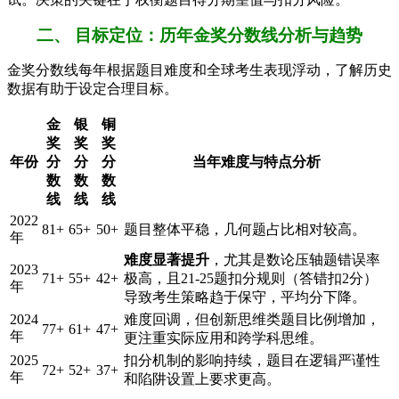
二、 目标定位：历年金奖分数线分析与趋势
金奖分数线每年根据题目难度和全球考生表现浮动，了解历史
数据有助于设定合理目标。
金
银
铜
奖
奖
奖
年份
分
分
分
当年难度与特点分析
数
数
数
线
线
线
2022
81+
65+
50+
题目整体平稳，几何题占比相对较高。
年
难度显著提升
，尤其是数论压轴题错误率
2023
71+
55+
42+
极高，且21-25题扣分规则（答错扣2分）
年
导致考生策略趋于保守，平均分下降。
2024
难度回调，但创新思维类题目比例增加，
77+
61+
47+
年
更注重实际应用和跨学科思维。
2025
扣分机制的影响持续，题目在逻辑严谨性
72+
52+
37+
年
和陷阱设置上要求更高。