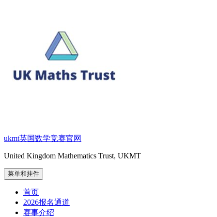
跳
至
内
容
ukmt英国数学竞赛官网
United Kingdom Mathematics Trust, UKMT
菜单和挂件
首页
2026报名通道
赛事介绍