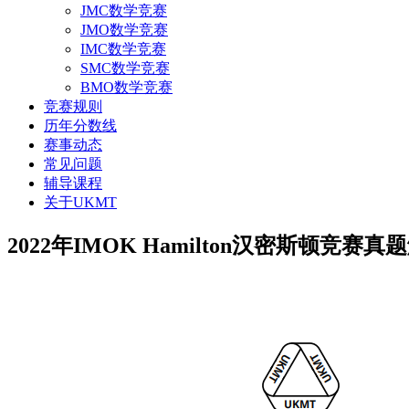
JMC数学竞赛
JMO数学竞赛
IMC数学竞赛
SMC数学竞赛
BMO数学竞赛
竞赛规则
历年分数线
赛事动态
常见问题
辅导课程
关于UKMT
2022年IMOK Hamilton汉密斯顿