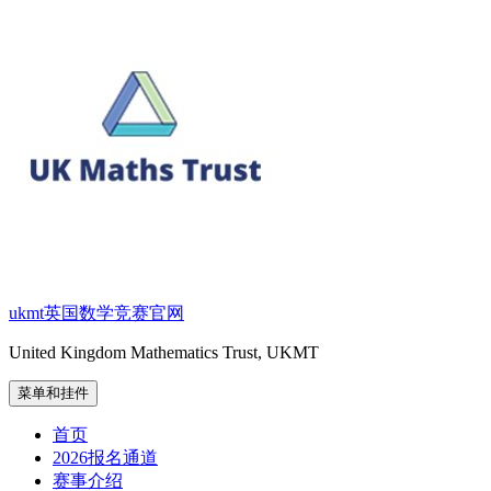
跳
至
内
容
ukmt英国数学竞赛官网
United Kingdom Mathematics Trust, UKMT
菜单和挂件
首页
2026报名通道
赛事介绍