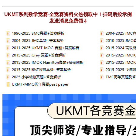
UKMT系列数学竞赛-全竞赛资料火热领取中！扫码后按示例
发送消息免费领⇓