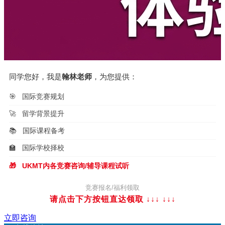
同学您好，我是
翰林老师
，为您提供：
🎯
国际竞赛规划
🚀
留学背景提升
📚
国际课程备考
🏫
国际学校择校
🎁
UKMT内各竞赛咨询/辅导课程试听
竞赛报名/福利领取
请点击下方按钮直达领取 ↓↓↓
↓↓↓
立即咨询