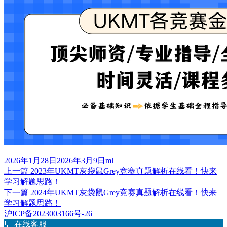
发
作
2026年1月28日
2026年3月9日
ml
布
上
者
上一篇
2023年UKMT灰袋鼠Grey竞赛真题解析在线看！快来
文
于
篇
学习解题思路！
章
文
下
下一篇
2024年UKMT灰袋鼠Grey竞赛真题解析在线看！快来
章：
篇
学习解题思路！
导
文
沪ICP备2023003166号-26
航
章：
💬
在线客服