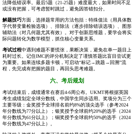
法降低错误率。最后5题（21-25题）难度最大，如果时间不足
或没有把握，可考虑暂时跳过，避免因答错扣分。
解题技巧
方面，选择题常用的方法包括：特殊值法（用具体数
字代替变量检验选项）、排除法（逐步排除错误选项）、图形
辅助法（对几何题尤其有效）。对于创新思维题，要学会将实
际问题转化为数学模型，抓住核心变量关系。
考试过程
中遇到难题不要慌张，果断决策，避免在单一题目上
耗时过长。记住IMC的评分机制决定了谨慎答题比盲目尝试更
为重要。如果连续多题卡顿，可启动“标记→跳题→回溯”流
程，先完成有把握的题目，再回头思考难题。
六、考后规划
考试结束后，成绩通常在赛后4-6周公布。UKMT将根据英国
考生成绩划定全球分数线，中国学生同步适用。奖项分为三个
主要等级：金奖授予全球排名前约8%的顶尖选手（参考2024
年分数线为77分以上）；银奖授予全球前约20%的选手（2024
年分数线为61分以上）；铜奖授予全球前约50%的选手（2024
年分数线为47分以上）。