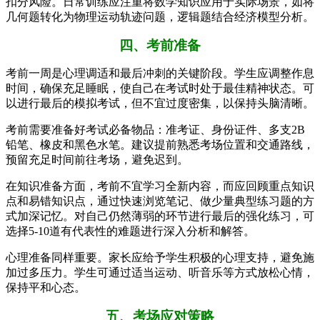
扣分风险。日常训练应注重将数学知识应用于实际场景，如将
几何题转化为物理运动轨迹问题，逻辑题结合经济模型分析。
四、考前准备
考前一周是心理调适和最后冲刺的关键阶段。学生应调整作息
时间，确保充足睡眠，使自己在考试时处于最佳精神状态。可
以进行最后的模拟考试，但不宜过度密集，以保持头脑清晰。
考前需要准备好考试必备物品：准考证、身份证件、多支2B
铅笔、橡皮和黑色水笔。建议提前熟悉考场位置和交通路线，
预留充足时间前往考场，避免迟到。
在知识准备方面，考前不宜学习全新内容，而应回顾重点知识
点和易错知识点，通过快速浏览笔记、做少量典型练习题的方
式加深记忆。对自己仍然薄弱的环节进行最后的强化练习，可
选择5-10道有代表性的难题进行深入分析和解答。
心理准备同样重要。家长应给予学生积极的心理支持，避免施
加过多压力。学生可通过适当运动、听音乐等方式放松心情，
保持平和心态。
五、考场应对策略