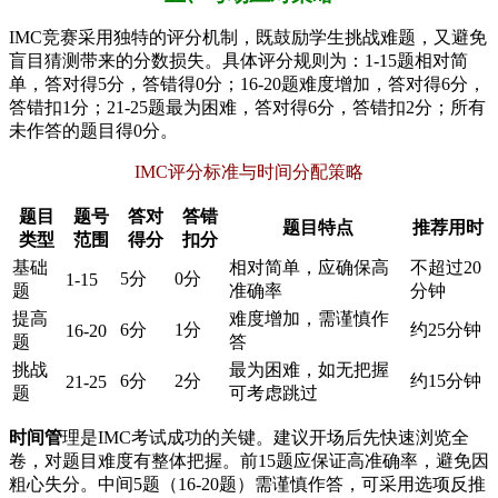
IMC竞赛采用独特的评分机制，既鼓励学生挑战难题，又避免
盲目猜测带来的分数损失。具体评分规则为：1-15题相对简
单，答对得5分，答错得0分；16-20题难度增加，答对得6分，
答错扣1分；21-25题最为困难，答对得6分，答错扣2分；所有
未作答的题目得0分。
IMC评分标准与时间分配策略
题目
题号
答对
答错
题目特点
推荐用时
类型
范围
得分
扣分
基础
相对简单，应确保高
不超过20
5分
0分
1-15
题
准确率
分钟
提高
难度增加，需谨慎作
6分
1分
约25分钟
16-20
题
答
挑战
最为困难，如无把握
6分
2分
约15分钟
21-25
题
可考虑跳过
时间管
理是IMC考试成功的关键。建议开场后先快速浏览全
卷，对题目难度有整体把握。前15题应保证高准确率，避免因
粗心失分。中间5题（16-20题）需谨慎作答，可采用选项反推