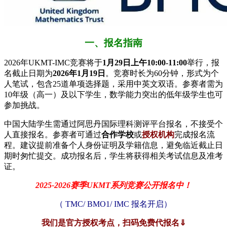
一、报名指南
2026年UKMT-IMC竞赛将于
1月29日上午10:00-11:00
举行，报
名截止日期为
2026年1月19日
。竞赛时长为60分钟，形式为个
人笔试，包含25道单项选择题，采用中英文双语。参赛者需为
10年级（高一）及以下学生，数学能力突出的低年级学生也可
参加挑战。
中国大陆学生需通过阿思丹国际理科测评平台报名，不接受个
人直接报名。参赛者可通过
合作学校
或
授权机构
完成报名流
程。建议提前准备个人身份证明及学籍信息，避免临近截止日
期时匆忙提交。成功报名后，学生将获得相关考试信息及准考
证。
2025-2026赛季UKMT系列竞赛公开报名中！
（ TMC/ BMO1/ IMC 报名开启）
我们是官方授权考点，扫码免费代报名⇓