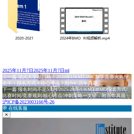
发
作
2025年11月7日
2025年11月7日
ml
布
上
者
上一篇
顶尖大学敲门砖！2026年UKMT-IMC数学竞赛火热报
文
于
篇
名中！报名方式？核心考点？附IMC历年真题
章
文
下
下一篇
报名时间不足5天！2025-2026 UKMT-BMO报名方式/
章：
篇
比赛时间/竞赛规则/核心考点/冲刺策略一文全，附历年真题
导
文
沪ICP备2023003166号-26
航
章：
💬
在线客服
✕