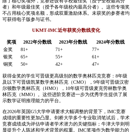
除了核心奖项外，竞赛还设有学校最佳奖（授予全校最高分
者）和年级最佳奖（授予各年级校内最高分者）。这些专项奖
不占用核心奖项名额，形成双重激励体系。未获奖的参赛者均
可获得电子版参与证书。
UKMT-IMC近年获奖分数线变化
奖项
2022年分数线
2023年分数线
2024年分数线
金奖
81+
71+
77+
银奖
65+
55+
61+
铜奖
50+
42+
47+
获得金奖的学生可晋级更高级别的数学奥林匹克竞赛：8年级
及以下可晋级凯莱数学奥林匹克（CMO），9年级可晋级汉密
尔顿数学奥林匹克（HMO），10年级可晋级麦克劳林数学奥
林匹克（MMO）。这些进阶竞赛进一步为优秀学生提供了展
示数学证明推理能力的平台。
在2026年英国G5大学申请要求大幅调整的背景下，IMC竞赛
成绩的重要性更加凸显。剑桥大学多个专业取消笔试后，学术
竞赛成绩成为评估申请者学术潜力的关键指标；牛津大学则明
显提升个人陈述和学术背景的权重。IMC奖项作为数学能力的