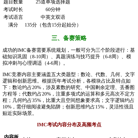
题目数量
25道单项选择题
考试时长
60分钟
考试语言
中英文双语
满分
135分（包含15分起始分）
三、备赛策略
成功的IMC备赛需要系统规划，一般可分为三个阶段进行：基
础知识巩固（8-10周）、真题演练与技巧提升（6-8周）、模
拟冲刺与心理调适（4-6周）。
IMC竞赛内容主要涵盖五大类题型：数论、代数、几何、文字
逻辑和创新思维。根据历年考试分析，各模块占比及特点如
下：数论约占20%，涉及素数的研究、中国剩余定理、丢番图
方程等；代数约占20%，注重多项式的运算和多元高次不定方
程；几何约占35%，比重大且空间想象要求高；文字逻辑约占
10%，需仔细阅读避免陷阱；创新思维约占15%，灵活性强且
贴近实际场景。
IMC考试内容分布及高频考点
内容板