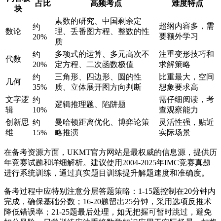
占比
高频考点
难度特点
块
素数的研究、中国剩余定
超纲内容多，需
约
数论
理、丢番图方程、整数的性
要额外学习
20%
质
多项式的运算、多元高次不
注重变形技巧和
约
代数
20%
定方程、二次函数极值
求解策略
三角形、四边形、圆的性
比重最大，空间
约
几何
35%
质、立体展开图方向判断
想象要求高
文字逻
需仔细阅读，考
约
逻辑推理题、陷阱题
辑
10%
查观察能力
创新思
曼哈顿距离优化、博弈论策
灵活性强，贴近
约
维
15%
略推演
实际场景
在备考资源方面，UKMT官方网站是最权威的信息源，提供历
年竞赛试题和详细解析。建议使用2004-2025年IMC竞赛真题
进行系统训练，通过真实题目训练提升解题速度和准确度。
备考过程中应特别注意分层答题策略：1-15题控制在20分钟内
完成，确保基础分数；16-20题留出25分钟，采用选项反推术
降低错误率；21-25题最后处理，如无把握可暂时跳过，避免