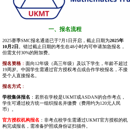
一、报名流程
2025赛季SMC报名通道已于7月1日开启，截止日期为​
​2025年
10月2日​
​。错过截止日期的考生在48小时内可申请加急报名，
但需支付30%的附加费。
​报名资格​
​：
面向12年级（高三年级）及以下学生，年龄不超过
19周岁。中国学生需通过官方授权考点或合作学校报名，不接
受个人直接报名。
​报名方式​
​：
​学校集体报名​
​：若所在学校是UKMT或ASDAN的合作考点，
学生可通过校方统一组织报名并缴费（费用约为120元人民
币）。
​官方授权机构报名​
：非考点校学生需通过UKMT官方授权的机
构完成报名，需准备护照或身份证扫描件。