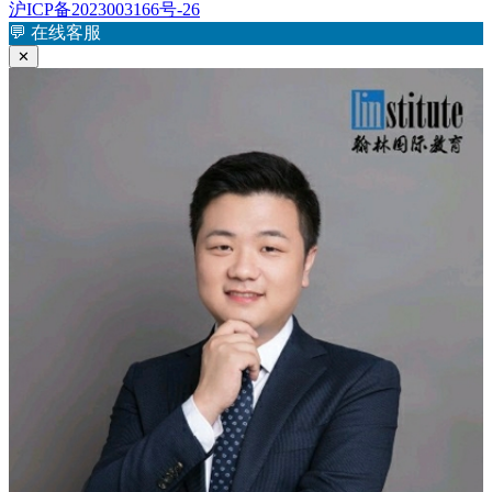
文
沪ICP备2023003166号-26
航
章：
💬
在线客服
✕