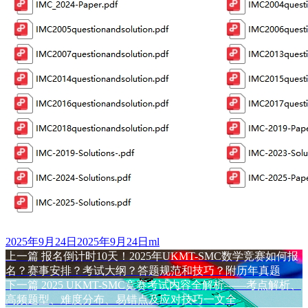
发
作
2025年9月24日
2025年9月24日
ml
布
上
者
上一篇
报名倒计时10天！2025年UKMT-SMC数学竞赛如何报
文
于
篇
名？赛事安排？考试大纲？答题规范和技巧？附历年真题
章
文
下
下一篇
2025 UKMT-SMC竞赛考试内容全解析——考点解析、
章：
篇
高频题型、难度分布、易错点及应对技巧一文全
导