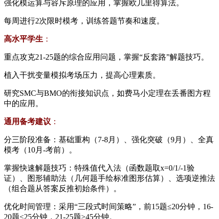
强化模运算与容斥原理的应用，掌握欧几里得算法。
每周进行2次限时模考，训练答题节奏和速度。
​高水平学生​
​：
重点攻克21-25题的综合应用问题，掌握“反套路”解题技巧。
植入干扰变量模拟考场压力，提高心理素质。
研究SMC与BMO的衔接知识点，如费马小定理在丢番图方程
中的应用。
​通用备考建议​
​：
分三阶段准备：基础重构（7-8月）、强化突破（9月）、全真
模考（10月-考前）。
掌握快速解题技巧：特殊值代入法（函数题取x=0/1/-1验
证）、图形辅助法（几何题手绘标准图形估算）、选项逆推法
（组合题从答案反推初始条件）。
优化时间管理：采用“三段式时间策略”，前15题≤20分钟，16-
20题≤25分钟，21-25题≥45分钟。