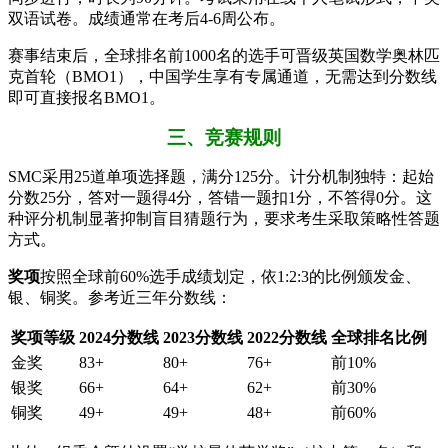
双语试卷。成绩通常在考后4-6周公布。
赛事结束后，全球排名前1000名的选手可晋级英国数学奥林匹
克首轮（BMO1），中国学生享有专属通道，无需达到分数线
即可直接报名BMO1。
三、竞赛规则
SMC采用25道单项选择题，满分125分。计分机制独特：起始
分数25分，答对一题得4分，答错一题扣1分，不答得0分。这
种评分机制显著抑制盲目猜题行为，要求考生采取策略性答题
方式。
奖项
按照全球前60%选手成绩划定，依1:2:3的比例颁发金、
银、铜奖。参考近三年分数线：
奖项等级
2024分数线
2023分数线
2022分数线
全球排名比例
金奖
83+
80+
76+
前10%
银奖
66+
64+
62+
前30%
铜奖
49+
49+
48+
前60%