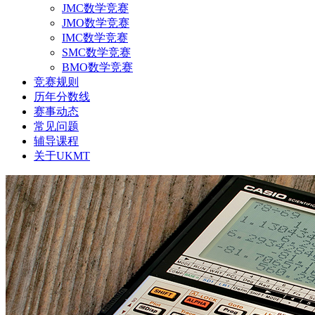
JMC数学竞赛
JMO数学竞赛
IMC数学竞赛
SMC数学竞赛
BMO数学竞赛
竞赛规则
历年分数线
赛事动态
常见问题
辅导课程
关于UKMT