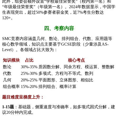
此外，组委会额外设置“学校最佳荣誉奖”（校内第一名）和
“年级最佳荣誉奖”（年级第一名）。2024年数据显示，中国学
生表现突出，超过50%参赛者获金奖，近7%考生分数达
120+。
四、考察内容
SMC竞赛内容涵盖几何、数论、排列组合、代数、应用题等
核心数学领域，知识点主要基于GCSE阶段（少量涉及AS-
Level）。各领域占比大致为：
知识模块
占比
核心考点
数论
30%-35%
质因数分解、同余方程、模运算、整数解
代数
25%-30%
多项式、方程与不等式、数列
几何
20%-25%
平面图形、立体图形、相似比
组合概率
15%-20%
排列组合、概率计算
题目难度呈梯度上升：
​1-15题​
​：基础题，侧重速度与准确率，如多项式因式分解，建
议20分钟内完成。