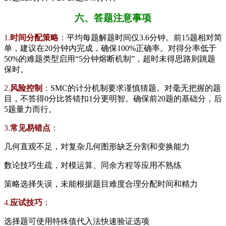
六、答题注意事项
1.
​时间分配策略​
​：
平均每题解题时间仅3.6分钟。前15题相对简
单，建议在20分钟内完成，确保100%正确率。对得分率低于
50%的难题类型启用“5分钟熔断机制”，超时未得思路则跳题
保时。
2.
​风险控制​
​：
SMC的计分机制要求谨慎猜题。对毫无把握的题
目，不答得0分比答错扣1分更明智。确保前20题的基础分，后
5题量力而行。
3.
​常见易错点​
​：
几何直观不足，对复杂几何图形缺乏分割和变换能力
数论技巧生疏，对模运算、同余方程等应用不熟练
策略选择失误，未能根据题目难度合理分配时间和精力
4.
​应试技巧​
​：
选择题可使用特殊值代入法快速验证选项