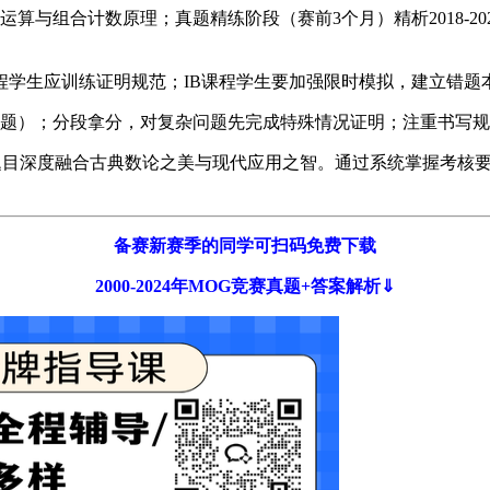
运算与组合计数原理；真题精练阶段（赛前3个月）精析2018-2
程学生应训练证明规范；IB课程学生要加强限时模拟，建立错题
、5题）；分段拿分，对复杂问题先完成特殊情况证明；注重书写
其题目深度融合古典数论之美与现代应用之智。通过系统掌握考核要
备赛新赛季的同学可扫码免费下载
2000-2024年MOG竞赛真题+答案解析⇓