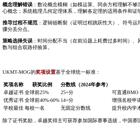
​概念理解错误​
​：数论概念模糊（如模运算、同余方程理解不
心概念；系统梳理几何定理体系，理解各定理的适用条件和证
​推导过程不规范​
​：逻辑链断裂（证明过程跳跃性大）、符号运
骤分丢分点。
​策略选择失误​
​：时间分配不当（在前沿题上耗费过多时间）、
数与组合双路径验算。
UKMT-MOG的
奖项设置
基于全球统一标准：
奖项名称
获奖比例
分数线（2024年参考）
卓越证书
全球前25%
25+分
可直通BMO
优秀证书
全球前40%-60%
14+分
增强名校申
学校最佳
每校一名
无固定分数线
提升校内学
除了证书奖励，卓越奖得主可获荐参加国际赛事选拔，中国赛