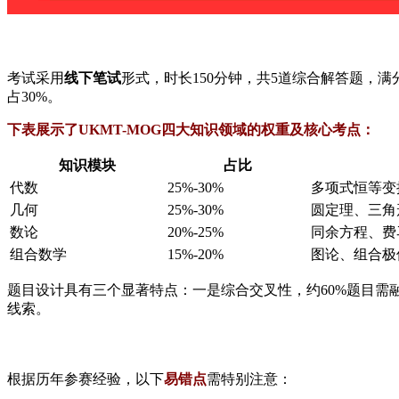
考试采用
线下笔试
形式，时长150分钟，共5道综合解答题，满分
占30%。
下表展示了UKMT-MOG四大知识领域的权重及核心考点：
知识模块
占比
代数
25%-30%
多项式恒等变
几何
25%-30%
圆定理、三角
数论
20%-25%
同余方程、费
组合数学
15%-20%
图论、组合极
题目设计具有三个显著特点：一是综合交叉性，约60%题目
线索。
根据历年参赛经验，以下
易错点
需特别注意：