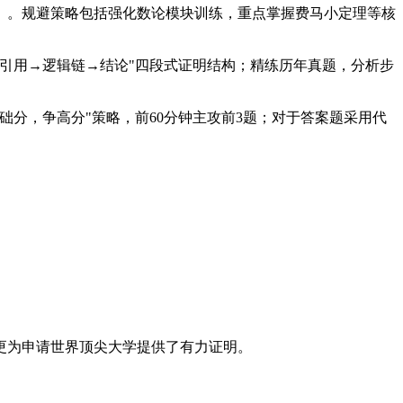
）。规避策略包括强化数论模块训练，重点掌握费马小定理等核
理引用→逻辑链→结论"四段式证明结构；精练历年真题，分析步
础分，争高分"策略，前60分钟主攻前3题；对于答案题采用代
更为申请世界顶尖大学提供了有力证明。