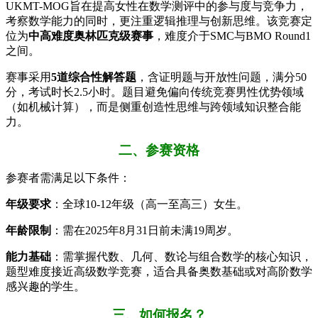
UKMT-MOG旨在提高女性在数学测评中的参与度与竞争力，
考察数学能力的同时，更注重逻辑推理与创新思维。该竞赛定
位为​
​中高难度奥林匹克级赛事​
​，难度介于SMC与BMO Round1
之间。
赛事采用​
​5道综合性解答题​
​，含证明题与开放性问题，满分50
分，考试时长2.5小时。题目避免偏向传统竞赛男性优势领域
（如机械计算），而是侧重创造性思维与跨领域知识整合能
力。
二、参赛资格
参赛者需满足以下条件：
​年级要求​
​：全球10-12年级（高一至高三）女生。
​年龄限制​
​：需在2025年8月31日前未满19周岁。
​能力基础​
​：需掌握代数、几何、数论与组合数学的核心知识，
题型难度接近高级数学竞赛，适合具备奥数基础或对高阶数学
感兴趣的学生。
三、如何报名？