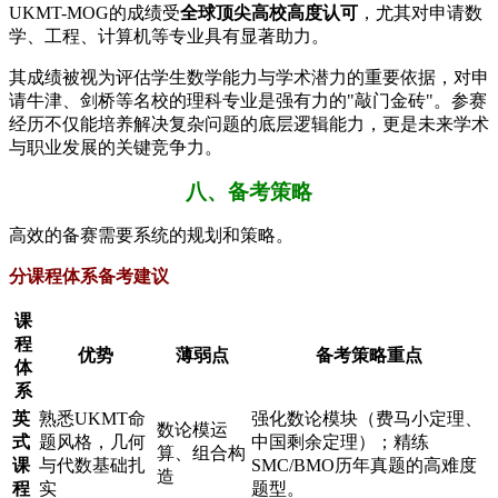
UKMT-MOG的成绩受​
​全球顶尖高校高度认可​
​，尤其对申请数
学、工程、计算机等专业具有显著助力。
其成绩被视为评估学生数学能力与学术潜力的重要依据，对申
请牛津、剑桥等名校的理科专业是强有力的"敲门金砖"。参赛
经历不仅能培养解决复杂问题的底层逻辑能力，更是未来学术
与职业发展的关键竞争力。
八、备考策略
高效的备赛需要系统的规划和策略。
​分课程体系备考建议​
课
程
优势
薄弱点
备考策略重点
体
系
​英
熟悉UKMT命
强化数论模块（费马小定理、
数论模运
式
题风格，几何
中国剩余定理）；精练
算、组合构
课
与代数基础扎
SMC/BMO历年真题的高难度
造
程​
实
题型。