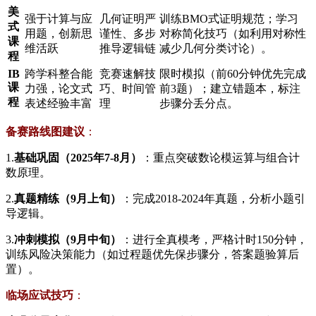
​美
强于计算与应
几何证明严
训练BMO式证明规范；学习
式
用题，创新思
谨性、多步
对称简化技巧（如利用对称性
课
维活跃
推导逻辑链
减少几何分类讨论）。
程​
​IB
跨学科整合能
竞赛速解技
限时模拟（前60分钟优先完成
课
力强，论文式
巧、时间管
前3题）；建立错题本，标注
程​
表述经验丰富
理
步骤分丢分点。
​备赛路线图建议​
​：
1.
​基础巩固（2025年7-8月）​
​：重点突破数论模运算与组合计
数原理。
2.
​真题精练（9月上旬）​
​：完成2018-2024年真题，分析小题引
导逻辑。
3.
​冲刺模拟（9月中旬）​
​：进行全真模考，严格计时150分钟，
训练风险决策能力（如过程题优先保步骤分，答案题验算后
置）。
​临场应试技巧​
​：