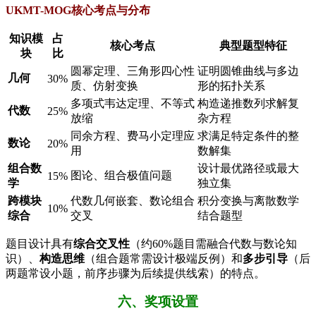
​UKMT-MOG核心考点与分布​
知识模
占
核心考点
典型题型特征
块
比
圆幂定理、三角形四心性
证明圆锥曲线与多边
​几何​
30%
质、仿射变换
形的拓扑关系
多项式韦达定理、不等式
构造递推数列求解复
​代数​
25%
放缩
杂方程
同余方程、费马小定理应
求满足特定条件的整
​数论​
20%
用
数解集
​组合数
设计最优路径或最大
图论、组合极值问题
15%
学​
独立集
​跨模块
代数几何嵌套、数论组合
积分变换与离散数学
10%
综合​
交叉
结合题型
题目设计具有​
​综合交叉性​
​（约60%题目需融合代数与数论知
识）、​
​构造思维​
​（组合题常需设计极端反例）和​
​多步引导​
​（后
两题常设小题，前序步骤为后续提供线索）的特点。
六、奖项设置