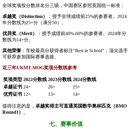
全球奖项按分数排名分三级，中国赛区参照英国统一标准：
​卓越奖（Distinction）​
​：授予全球成绩前25%的参赛者。2024
年分数线为25+分（满分50）。
​优异奖（Merit）​
​：授予成绩前40%-60%的参赛者。2024年分
数线为14+分。
​其他荣誉​
​：学校最高分获得者标注"Best in School"；顶尖选手
可获荐参加国际赛事选拔。
​近三年UKMT-MOG奖项分数线参考​
奖项类型
2022分数线
2023分数线
2024分数线
​卓越证书​
24+
26+
25+
​优秀证书​
12+
13+
14+
值得注意的是，​
​卓越奖得主可直通英国数学奥林匹克（BMO
Round1）​
​。
七、赛事价值