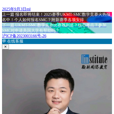
发
作
2025年9月3日
ml
布
上
者
上一篇
报名即将结束！2025赛季UKMT-SMC数学竞赛火热报
文
于
篇
名中！个人如何报名SMC？附新赛季各项安排
章
文
下
下一篇
UKMT-SMC数学竞赛比赛规则是？核心考点？参加
章：
篇
SMC对申请美国大学有帮助吗？
导
文
沪ICP备2023003166号-26
航
章：
💬
在线客服
✕