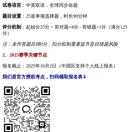
​试卷语言​
​：中英双语，全球同步命题
​题目设置​
​：25道单项选择题，时长90分钟
​评分机制​
​：起始分25分 + 答对题×4分 - 答错题×1分（满分125
分）
注：未作答题目得0分，扣分机制显著提升盲目猜题风险
2、​​2025赛季关键节点​
报名截止：2025年10月2日（中国区支持个人线上报名）
我们是官方授权考点，扫码领取报名表⇓