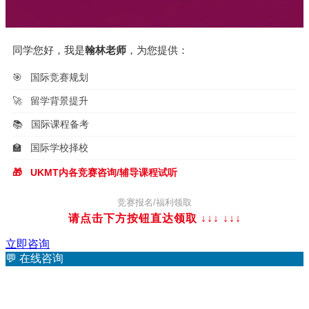
同学您好，我是
翰林老师
，为您提供：
🎯
国际竞赛规划
🚀
留学背景提升
📚
国际课程备考
🏫
国际学校择校
🎁
UKMT内各竞赛咨询/辅导课程试听
竞赛报名/福利领取
请点击下方按钮直达领取 ↓↓↓
↓↓↓
立即咨询
💬
在线咨询