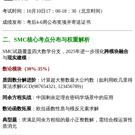
考试时间：10月10日17：00-18：30（北京时间）
成绩发布：考后4-6周公布奖项并寄送证书
二、SMC核心考点分布与权重解析
SMC试题覆盖四大数学分支，2025年进一步强化​
​跨模块融合​
与​
​现实建模​
​：
数论模块（30%-35%）
​质因数分解进阶​
​：计算超大整数最大公约数（如利用欧几里得
算法求解GCD(987654321, 123456789)）
​同余方程实战​
​：中国剩余定理在密码学场景中的应用
​数论函数拓展​
​：欧拉函数性质与模反元素求解
​典型题​
​：求满足同余方程组的最小正整数解，需结合模运算性
质消元