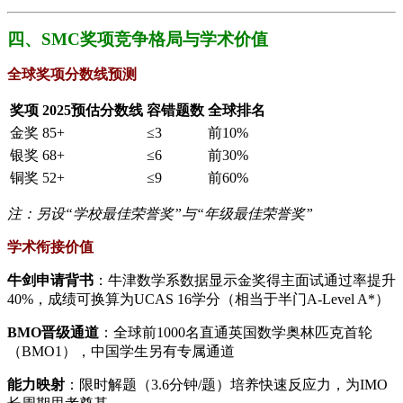
四、SMC奖项竞争格局与学术价值
​全球奖项分数线预测​
奖项
2025预估分数线
容错题数
全球排名
金奖
85+
≤3
前10%
银奖
68+
≤6
前30%
铜奖
52+
≤9
前60%
注：另设“学校最佳荣誉奖”与“年级最佳荣誉奖”
​学术衔接价值​
​牛剑申请背书​
​：牛津数学系数据显示金奖得主面试通过率提升
40%，成绩可换算为UCAS 16学分（相当于半门A-Level A*）
​BMO晋级通道​
​：全球前1000名直通英国数学奥林匹克首轮
（BMO1），中国学生另有专属通道
​能力映射​
​：限时解题（3.6分钟/题）培养快速反应力，为IMO