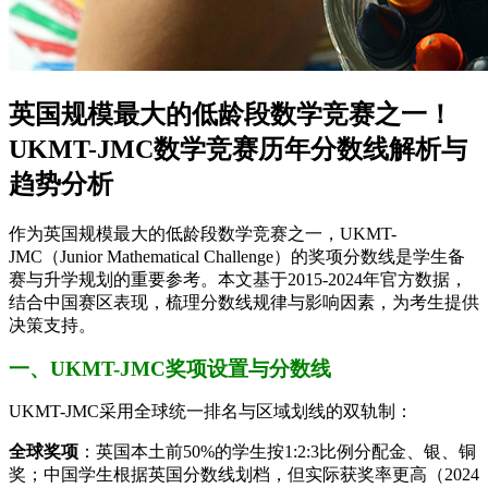
英国规模最大的低龄段数学竞赛之一！
UKMT-JMC数学竞赛历年分数线解析与
趋势分析
作为英国规模最大的低龄段数学竞赛之一，UKMT-
JMC（Junior Mathematical Challenge）的奖项分数线是学生备
赛与升学规划的重要参考。本文基于2015-2024年官方数据，
结合中国赛区表现，梳理分数线规律与影响因素，为考生提供
决策支持。
一、UKMT-JMC奖项设置与分数线
UKMT-JMC采用全球统一排名与区域划线的双轨制：
全球奖项
：英国本土前50%的学生按1:2:3比例分配金、银、铜
奖；中国学生根据英国分数线划档，但实际获奖率更高（2024