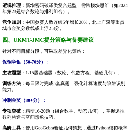
逻辑推理
：新增密码破译类复合题型，需跨模块思维（如2024
年第23题结合数论与排列组合）。
竞争加剧
：中国参赛人数连续5年增长20%，北上广深等重点
城市金奖分数线或上浮2-3分。
四、UKMT-JMC提分策略与备赛建议
针对不同目标分段，可采取差异化策略：
保铜争银（50-70分）
：
主攻题型
：1-15题基础题（数论、代数方程、基础几何）。
训练方法
：每日限时完成5套真题，强化计算速度与陷阱识别
能力。
冲刺金奖（80+分）
：
专项突破
：精研16-20题（组合数学、动态几何），掌握递推
数列构造与空间想象技巧。
高阶工具
：使用GeoGebra验证几何猜想，通过Python模拟概率