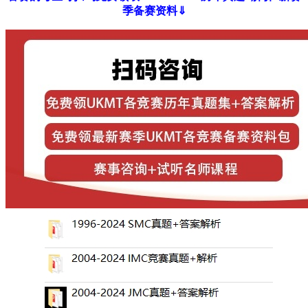
季备赛资料⇓