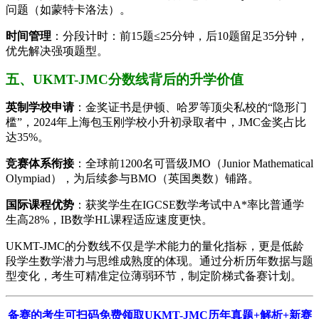
问题（如蒙特卡洛法）。
时间管理
：分段计时：前15题≤25分钟，后10题留足35分钟，
优先解决强项题型。
五、UKMT-JMC分数线背后的升学价值
英制学校申请
：金奖证书是伊顿、哈罗等顶尖私校的“隐形门
槛”，2024年上海包玉刚学校小升初录取者中，JMC金奖占比
达35%。
竞赛体系衔接
：全球前1200名可晋级JMO（Junior Mathematical
Olympiad），为后续参与BMO（英国奥数）铺路。
国际课程优势
：获奖学生在IGCSE数学考试中A*率比普通学
生高28%，IB数学HL课程适应速度更快。
UKMT-JMC的分数线不仅是学术能力的量化指标，更是低龄
段学生数学潜力与思维成熟度的体现。通过分析历年数据与题
型变化，考生可精准定位薄弱环节，制定阶梯式备赛计划。
备赛的考生可扫码免费领取UKMT-JMC历年真题+解析+新赛