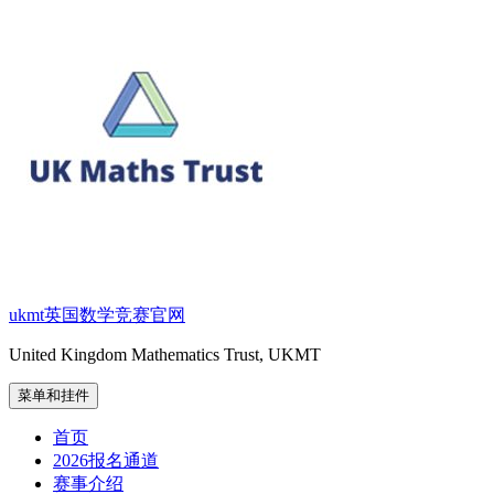
跳
至
内
容
ukmt英国数学竞赛官网
United Kingdom Mathematics Trust, UKMT
菜单和挂件
首页
2026报名通道
赛事介绍