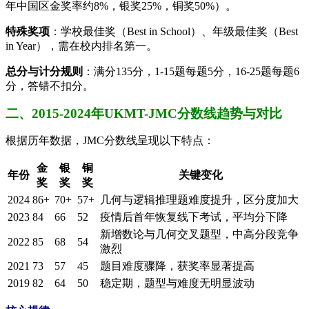
年中国区金奖率约8%，银奖25%，铜奖50%）。
特殊奖项
：学校最佳奖（Best in School）、年级最佳奖（Best
in Year），需在校内排名第一。
总分与计分规则
：满分135分，1-15题每题5分，16-25题每题6
分，答错不扣分。
二、2015-2024年UKMT-JMC分数线趋势与对比
根据历年数据，JMC分数线呈现以下特点：
金
银
铜
年份
关键变化
奖
奖
奖
2024
86+
70+
57+
几何与逻辑推理题难度提升，区分度加大
2023
84
66
52
疫情后首年恢复线下考试，平均分下降
新增数论与几何交叉题型，中高分段竞争
2022
85
68
54
激烈
2021
73
57
45
题目难度骤降，获奖率显著提高
2019
82
64
50
稳定期，题型与难度无明显波动