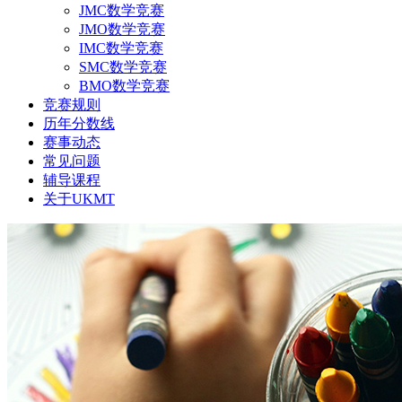
JMC数学竞赛
JMO数学竞赛
IMC数学竞赛
SMC数学竞赛
BMO数学竞赛
竞赛规则
历年分数线
赛事动态
常见问题
辅导课程
关于UKMT