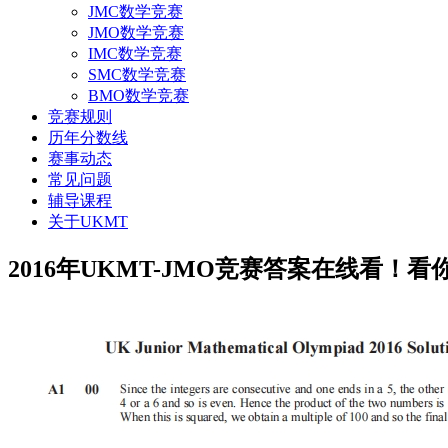
JMC数学竞赛
JMO数学竞赛
IMC数学竞赛
SMC数学竞赛
BMO数学竞赛
竞赛规则
历年分数线
赛事动态
常见问题
辅导课程
关于UKMT
2016年UKMT-JMO竞赛答案在线看！