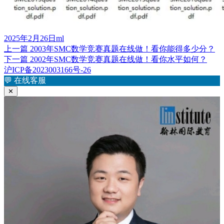
发
作
2025年2月26日
ml
布
上
者
上一篇
2003年SMC数学竞赛真题在线做！看你能得多少分？
文
于
篇
下
下一篇
2002年SMC数学竞赛真题在线做！看你水平如何？
章
文
篇
沪ICP备2023003166号-26
章：
文
💬
在线客服
导
章：
✕
航